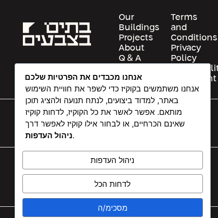
Our
Terms
Buildings
and
Projects
Conditions
About
Privacy
Q & A
Policy
Contact
Accessibili
אנחנו מכבדים את הפרטיות שלכם
Us
Statement
אנחנו משתמשים בקוקיז כדי לשפר את חוויית השימוש
באתר, למדוד ביצועים, לנתח תנועה ולהציג תוכן
מותאם. אפשר לאשר את כל הקוקיז, לדחות קוקיז
שאינם הכרחיים, או לבחור אילו קוקיז לאפשר דרך
ניהול העדפות
.
ניהול העדפות
ANAT@COLOREDBUILDINGS.CO.IL
37 NAHAL AYALON STREET, TEL AVIV | +972 50 544
לדחות הכל
5772
מסכימ/ה