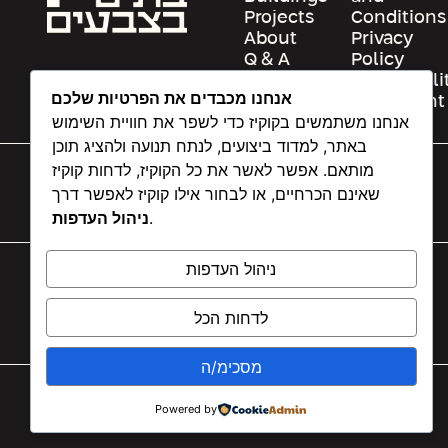
Projects
Conditions
About
Privacy
Q & A
Policy
Contact
Accessibili
אנחנו מכבדים את הפרטיות שלכם
Us
Statement
אנחנו משתמשים בקוקיז כדי לשפר את חוויית השימוש
באתר, למדוד ביצועים, לנתח תנועה ולהציג תוכן
מותאם. אפשר לאשר את כל הקוקיז, לדחות קוקיז
שאינם הכרחיים, או לבחור אילו קוקיז לאפשר דרך
ניהול העדפות
.
ניהול העדפות
ANAT@COLOREDBUILDINGS.CO.IL
37 NAHAL AYALON STREET, TEL AVIV | +972 50 544
לדחות הכל
5772
מסכימ/ה
COPYRIGHT 2026 © COLORED BUILDINGS DESIGNED AND
Powered by
DEVELOPED BY SO MEDIA