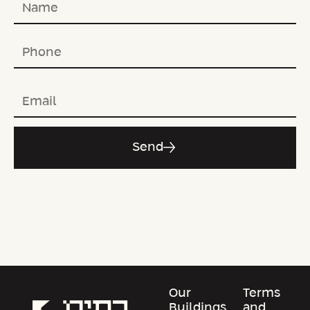
Send
Our
Terms
Buildings
and