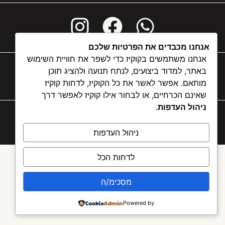
אנחנו מכבדים את הפרטיות שלכם
אנחנו משתמשים בקוקיז כדי לשפר את חוויית השימוש
באתר, למדוד ביצועים, לנתח תנועה ולהציג תוכן
ANAT@COLOREDBUILDINGS.CO.IL
מותאם. אפשר לאשר את כל הקוקיז, לדחות קוקיז
נחל אילון 37, תל אביב | 050-544-5772
שאינם הכרחיים, או לבחור אילו קוקיז לאפשר דרך
ניהול העדפות
.
COPYRIGHT 2026 © COLORED BUILDINGS DESIGNED AND
DEVELOPED BY SO MEDIA
ניהול העדפות
לדחות הכל
מסכימ/ה
Powered by