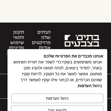
הבתים
תקנון
שלנו
ותנאי
פרויקטים
שימוש
אודות
מדיניות
שאלות
הפרטיות
אנחנו מכבדים את הפרטיות שלכם
תשובות
הצהרת
אנחנו משתמשים בקוקיז כדי לשפר את חוויית השימוש
צור קשר
נגישות
באתר, למדוד ביצועים, לנתח תנועה ולהציג תוכן
מותאם. אפשר לאשר את כל הקוקיז, לדחות קוקיז
שאינם הכרחיים, או לבחור אילו קוקיז לאפשר דרך
ניהול העדפות
.
ניהול העדפות
ANAT@COLOREDBUILDINGS.CO.IL
לדחות הכל